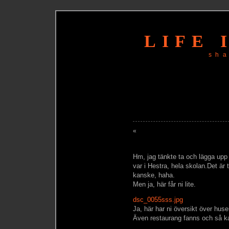
LIFE 
sh
«
Hm, jag tänkte ta och lägga upp li
var i Hestra, hela skolan.Det är
kanske, haha.
Men ja, här får ni lite.
dsc_0055sss.jpg
Ja, här har ni översikt över hus
Även restaurang fanns och så k