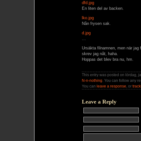
dfd.jpg
En liten del av backen.
lko.jpg
Nån frysen sak.
d.jpg
…
Ursäkta filnamnen, men när jag
skrev jag nåt, haha.
Hoppas det blev bra nu, hm.
This entry was posted on lördag, ja
N-n-nothing
. You can follow any r
You can
leave a response
, or
trac
Leave a Reply