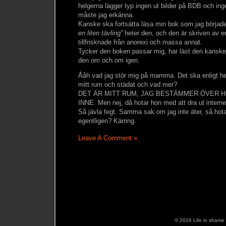
helgerna lägger typ ingen ut bilder på BDB och ing
måste jag erkänna.
Kanske ska fortsätta läsa min bok som jag började
en liten tävling”
heter den, och den är skriven av en
tillfrisknade från anorexi och massa annat.
Tycker den boken passar mig, har läst den kanske 
den om och om igen.
Ååh vad jag stör mig på mamma. Det ska enligt hen
mitt rum och städat och vad mer?
DET ÄR MITT RUM, JAG BESTÄMMER ÖVER H
INNE. Men nej, då hotar hon med att dra ut interne
Så jävla fegt. Samma sak om jag inte äter, så hota
egentligen? Kärring.
Leave A Comment »
© 2026 Life in shame