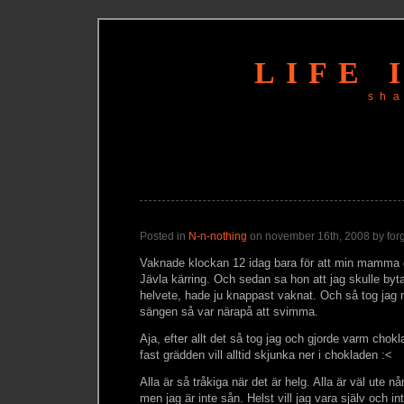
LIFE 
sh
Posted in
N-n-nothing
on november 16th, 2008 by forg
Vaknade klockan 12 idag bara för att min mam
Jävla kärring. Och sedan sa hon att jag skulle by
helvete, hade ju knappast vaknat. Och så tog jag 
sängen så var närapå att svimma.
Aja, efter allt det så tog jag och gjorde varm chok
fast grädden vill alltid skjunka ner i chokladen :<
Alla är så tråkiga när det är helg. Alla är väl ute
men jag är inte sån. Helst vill jag vara själv och 